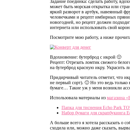
Задание поединка: сделать работу, вдо
может быть морская открытка или стран
яркий разворот в артбук, навеянный ф
человечками и рецепт имбирных пряник
новогодней, но рецепт должен подходит
интернета или использовать свой коро
Посмотрите мою работу, а ниже прочита
Вдохновение: бутерброд с икрой 🙂
Рецепт: Отрезать ломтик свежего бело
на бутерброд красную икру. Украсить л
Придирчивый читатель отметит, что икр
не первый сорт). 🙂 Но это ведь только
бумаге… Такие уж у меня возникли асс
Использовала материалы из
магазина «
Папка для тиснения Echo Park
Набор бумаги для скрапбукинга
А больше всего я хотела рассказать о 
сходила или, можно даже сказать, вырв