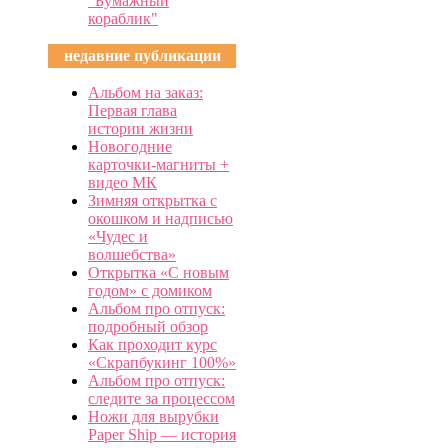
"Бумажный
кораблик"
недавние публикации
Альбом на заказ:
Первая глава
истории жизни
Новогодние
карточки-магниты +
видео МК
Зимняя открытка с
окошком и надписью
«Чудес и
волшебства»
Открытка «С новым
годом» с домиком
Альбом про отпуск:
подробный обзор
Как проходит курс
«Скрапбукинг 100%»
Альбом про отпуск:
следите за процессом
Ножи для вырубки
Paper Ship — история