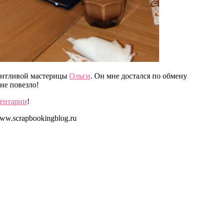
лантливой мастерицы
Ольги
. Он мне достался по обмену
не повезло!
ментарии
!