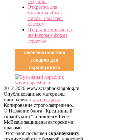
создания
Открытка для
мужчины «Будь
собой» с мастер-
классом
Открытка-мольберт с
шейкером в форме
сердечка
любимый магазин
товаров для
скрапбукинга
2012-2026 www.scrapbookingblog.ru
Опубликованные материалы
принадлежат
автору сайта
.
Копирование строго запрещено.
© Название блога "Креативный
скрапбукинг" и никнейм Irene
McBeatle защищены авторскими
правами.
Этот блог посвящен
скрапбукингу
-
технике работы с бумагой, в которой