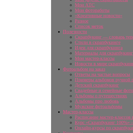
Мои АТС
Мои фотоработы
«Креативные новости»
Разное
Список меток
Полезности
Скрапбукинг — словарь те
Стили в скрапбукинге
Идеи для скрапбукинга
Материалы для скрапбукинг
Мои мастер-классы
Новости в мире скрапбукин
Фотоальбом на заказ
Ответы на частые вопросы
Примеры альбомов ручной 
Детский скрапбукинг
Свадебные и семейные фот
Альбомы о путешествиях
Альбомы про любовь
Мужские фотоальбомы
Мастер-классы
Расписание мастер-классов 
Курс «Скрапбукинг 100%» —
Онлайн-курсы по скрапбук