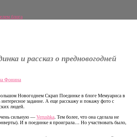
елем блога
инка и рассказ о предновогодней
а Фонина
в Большом Новогоднем Скрап Поединке в блоге Мемуариса в
 интересное задание. А еще расскажу и покажу фото с
ских людей.
 очень сильную —
Verushka
. Тем более, что она сделала не
 конверты). И в поединке я проиграла… Но участвовать было,