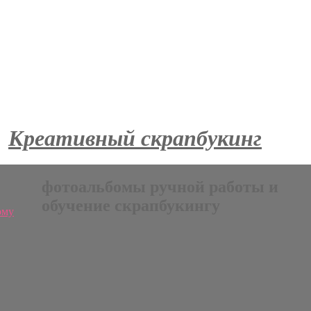
Креативный скрапбукинг
фотоальбомы ручной работы и
обучение скрапбукингу
ому