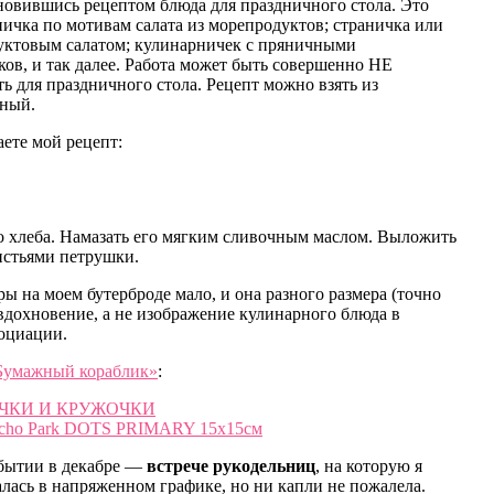
хновившись рецептом блюда для праздничного стола. Это
ичка по мотивам салата из морепродуктов; страничка или
руктовым салатом; кулинарничек с пряничными
ов, и так далее. Работа может быть совершенно НЕ
ь для праздничного стола. Рецепт можно взять из
нный.
ете мой рецепт:
го хлеба. Намазать его мягким сливочным маслом. Выложить
истьями петрушки.
ы на моем бутерброде мало, и она разного размера (точно
 вдохновение, а не изображение кулинарного блюда в
оциации.
Бумажный кораблик»
:
 ТОЧКИ И КРУЖОЧКИ
 Echo Park DOTS PRIMARY 15х15см
событии в декабре —
встрече рукодельниц
, на которую я
алась в напряженном графике, но ни капли не пожалела.