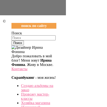
©
поиск по сайту
Поиск
Добро пожаловать в мой
блог! Меня зовут
Ирина
Фонина
. Живу в Москве.
Контакты
Скрапбукинг
- моя жизнь!
Создаю альбомы на
заказ
Провожу мастер-
классы
Хозяйка магазина