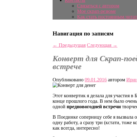
Контакты
Связаться с автором
Мое скрап-резюме
Как стать постоянным читат
Навигация по записям
←
Предыдущая
Следующая
→
Конверт для Скрап-поед
встрече
Опубликовано
09.01.2016
автором
Ирин
Этот конвертик я делала для участия 
конце прошлого года. В нем было очень
одной
предновогодней встречи
творче
В Поединке соперницу себе я вызвала
одну работу, а сразу три (кстати, тоже
как всегда, интересно!