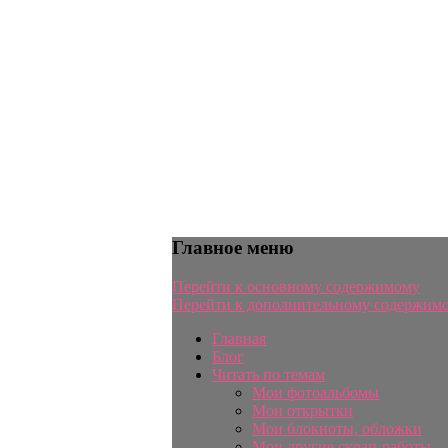
Главное меню
Перейти к основному содержимому
Перейти к дополнительному содержим
Главная
Блог
Читать по темам
Мои фотоальбомы
Мои открытки
Мои блокноты, обложки
Мои другие скрап-работы