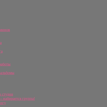
рминов
а
га
работы
оальбомы
в студии
 набирается группа!
ингу