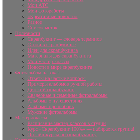
Мои АТС
Мои фотоработы
«Креативные новости»
Разное
Список меток
Полезности
Скрапбукинг — словарь терминов
Стили в скрапбукинге
Идеи для скрапбукинга
Материалы для скрапбукинга
Мои мастер-классы
Новости в мире скрапбукинга
Фотоальбом на заказ
Ответы на частые вопросы
Примеры альбомов ручной работы
Детский скрапбукинг
Свадебные и семейные фотоальбомы
Альбомы о путешествиях
Альбомы про любовь
Мужские фотоальбомы
Мастер-классы
Расписание мастер-классов в студии
Курс «Скрапбукинг 100%» — набирается группа!
Онлайн-курсы по скрапбукингу