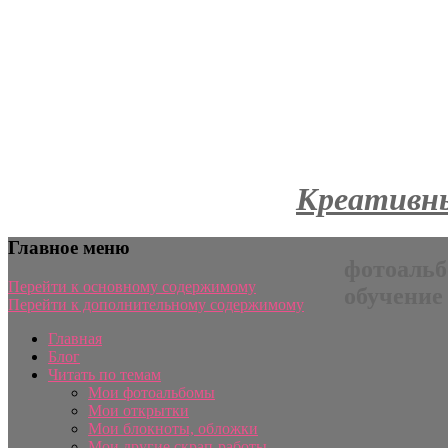
Креативны
Главное меню
фотоальб
Перейти к основному содержимому
обучение
Перейти к дополнительному содержимому
Главная
Блог
Читать по темам
Мои фотоальбомы
Мои открытки
Мои блокноты, обложки
Мои другие скрап-работы