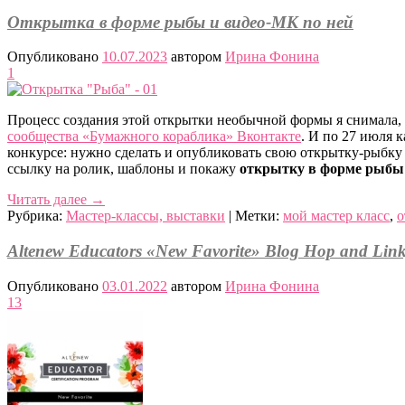
Открытка в форме рыбы и видео-МК по ней
Опубликовано
10.07.2023
автором
Ирина Фонина
1
Процесс создания этой открытки необычной формы я снимала,
сообщества «Бумажного кораблика» Вконтакте
. И по 27 июля 
конкурсе: нужно сделать и опубликовать свою открытку-рыбку п
ссылку на ролик, шаблоны и покажу
открытку в форме рыбы
Читать далее
→
Рубрика:
Мастер-классы, выставки
|
Метки:
мой мастер класс
,
о
Altenew Educators «New Favorite» Blog Hop and Link
Опубликовано
03.01.2022
автором
Ирина Фонина
13