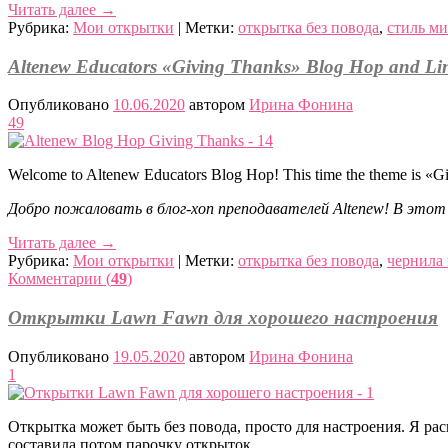
Читать далее
→
Рубрика:
Мои открытки
|
Метки:
открытка без повода
,
стиль ми
Altenew Educators «Giving Thanks» Blog Hop and Lin
Опубликовано
10.06.2020
автором
Ирина Фонина
49
Welcome to Altenew Educators Blog Hop! This time the theme is «G
Добро пожаловать в блог-хоп преподавателей Altenew! В этот
Читать далее
→
Рубрика:
Мои открытки
|
Метки:
открытка без повода
,
чернила
Комментарии (
49
)
Открытки Lawn Fawn для хорошего настроения
Опубликовано
19.05.2020
автором
Ирина Фонина
1
Открытка может быть без повода, просто для настроения. Я р
составила потом парочку открыток.