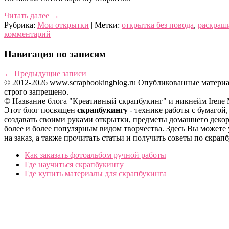
Читать далее
→
Рубрика:
Мои открытки
|
Метки:
открытка без повода
,
раскраш
комментарий
Навигация по записям
←
Предыдущие записи
© 2012-2026 www.scrapbookingblog.ru Опубликованные матер
строго запрещено.
© Название блога "Креативный скрапбукинг" и никнейм Irene
Этот блог посвящен
скрапбукингу
- технике работы с бумагой
создавать своими руками открытки, предметы домашнего декор
более и более популярным видом творчества. Здесь Вы можете у
на заказ, а также прочитать статьи и получить советы по скрап
Как заказать фотоальбом ручной работы
Где научиться скрапбукингу
Где купить материалы для скрапбукинга