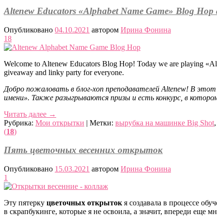
Altenew Educators «Alphabet Name Game» Blog Hop a
Опубликовано
04.10.2021
автором
Ирина Фонина
18
Welcome to Altenew Educators Blog Hop! Today we are playing «Al
giveaway and linky party for everyone.
Добро пожаловать в блог-хоп преподавателей Altenew! В этот 
имени». Также разыгрываются призы и есть конкурс, в кото
Читать далее
→
Рубрика:
Мои открытки
|
Метки:
вырубка на машинке Big Shot
(
18
)
Пять цветочных весенних открыток
Опубликовано
15.03.2021
автором
Ирина Фонина
1
Эту пятерку
цветочных открыток
я создавала в процессе обуч
в скрапбукинге, которые я не освоила, а значит, впереди еще 