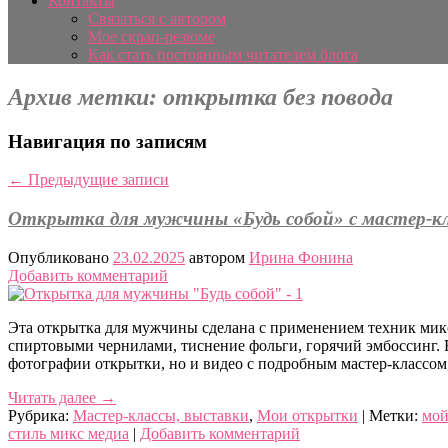
Контакты
Связаться с автором
Мое скрап-резюме
Как стать постоянным читателем блога
Архив метки:
открытка без повода
Навигация по записям
←
Предыдущие записи
Открытка для мужчины «Будь собой» с мастер-к
Опубликовано
23.02.2025
автором
Ирина Фонина
Добавить комментарий
Эта открытка для мужчины сделана с применением техник микс
спиртовыми чернилами, тиснение фольги, горячий эмбоссинг. В
фотографии открытки, но и видео с подробным мастер-классом
Читать далее
→
Рубрика:
Мастер-классы, выставки
,
Мои открытки
|
Метки:
мой
стиль микс медиа
|
Добавить комментарий