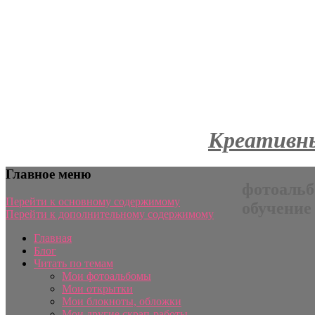
Креативны
Главное меню
фотоальб
Перейти к основному содержимому
обучение
Перейти к дополнительному содержимому
Главная
Блог
Читать по темам
Мои фотоальбомы
Мои открытки
Мои блокноты, обложки
Мои другие скрап-работы