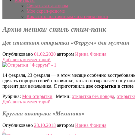
Контакты
Связаться с автором
Мое скрап-резюме
Как стать постоянным читателем блога
Архив метки:
стиль стим-панк
Две стимпанк открытки «Феррум» для мужчин
Опубликовано
01.02.2020
автором
Ирина Фонина
Добавить комментарий
14 февраля, 23 февраля — в этом месяце особенно востребован
сделать сюрприз своей половинке, кто-то поздравляет папу и
презент для начальника. Я приготовила
две открытки в стиле
Рубрика:
Мои открытки
|
Метки:
открытка без повода
,
открытка
Добавить комментарий
Круглая шкатулка «Механика»
Опубликовано
28.10.2018
автором
Ирина Фонина
2