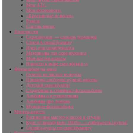
Мои АТС
Мои фотоработы
«Креативные новости»
Разное
Список меток
Полезности
Скрапбукинг — словарь терминов
Стили в скрапбукинге
Идеи для скрапбукинга
Материалы для скрапбукинга
Мои мастер-классы
Новости в мире скрапбукинга
Фотоальбом на заказ
Ответы на частые вопросы
Примеры альбомов ручной работы
Детский скрапбукинг
Свадебные и семейные фотоальбомы
Альбомы о путешествиях
Альбомы про любовь
Мужские фотоальбомы
Мастер-классы
Расписание мастер-классов в студии
Курс «Скрапбукинг 100%» — набирается группа!
Онлайн-курсы по скрапбукингу