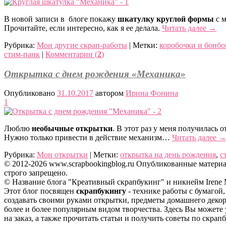
В новой записи в блоге покажу
шкатулку круглой формы
с м
Прочитайте, если интересно, как я ее делала.
Читать далее
→
Рубрика:
Мои другие скрап-работы
|
Метки:
коробочки и бонбо
стим-панк
|
Комментарии (
2
)
Открытка с днем рождения «Механика»
Опубликовано
31.10.2017
автором
Ирина Фонина
1
Люблю
необычные открытки
. В этот раз у меня получилась
Нужно только привести в действие механизм…
Читать далее
Рубрика:
Мои открытки
|
Метки:
открытка на день рождения
,
с
© 2012-2026 www.scrapbookingblog.ru Опубликованные матер
строго запрещено.
© Название блога "Креативный скрапбукинг" и никнейм Irene
Этот блог посвящен
скрапбукингу
- технике работы с бумагой
создавать своими руками открытки, предметы домашнего декор
более и более популярным видом творчества. Здесь Вы можете у
на заказ, а также прочитать статьи и получить советы по скрап