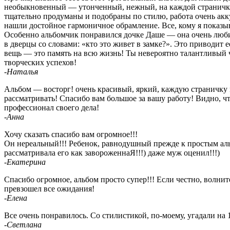
необыкновенный — утонченный, нежный, на каждой страничке
тщательно продуманы и подобраны по стилю, работа очень акк
нашли достойное гармоничное обрамление. Все, кому я показы
Особенно альбомчик понравился дочке Даше — она очень любит
в дверцы со словами: «кто это живет в замке?». Это приводит ее
вещь — это память на всю жизнь! Ты невероятно талантливый 
творческих успехов!
-Наталья
Альбом — восторг! очень красивый, яркий, каждую страничку
рассматривать! Спасибо вам большое за вашу работу! Видно, ч
профессионал своего дела!
-Анна
Хочу сказать спасибо вам огромное!!!
Он нереальный!!! Ребенок, равнодушный прежде к простым ал
рассматривала его как завороженнаЯ!!!) даже муж оценил!!!)
-Екатерина
Спасибо огромное, альбом просто супер!!! Если честно, волнит
превзошел все ожидания!
-Елена
Все очень понравилось. Со стилистикой, по-моему, угадали на
-Светлана