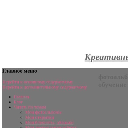
Креативны
Главное меню
фотоальб
Перейти к основному содержимому
обучение
Перейти к дополнительному содержимому
Главная
Блог
Читать по темам
Мои фотоальбомы
Мои открытки
Мои блокноты, обложки
Мои другие скрап-работы