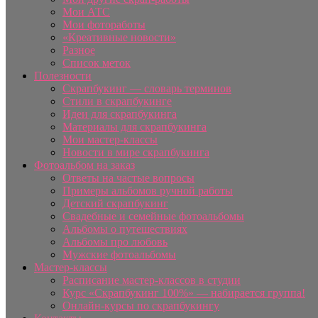
Мои АТС
Мои фотоработы
«Креативные новости»
Разное
Список меток
Полезности
Скрапбукинг — словарь терминов
Стили в скрапбукинге
Идеи для скрапбукинга
Материалы для скрапбукинга
Мои мастер-классы
Новости в мире скрапбукинга
Фотоальбом на заказ
Ответы на частые вопросы
Примеры альбомов ручной работы
Детский скрапбукинг
Свадебные и семейные фотоальбомы
Альбомы о путешествиях
Альбомы про любовь
Мужские фотоальбомы
Мастер-классы
Расписание мастер-классов в студии
Курс «Скрапбукинг 100%» — набирается группа!
Онлайн-курсы по скрапбукингу