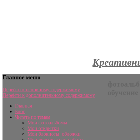
Креативны
Главное меню
фотоальб
Перейти к основному содержимому
обучение
Перейти к дополнительному содержимому
Главная
Блог
Читать по темам
Мои фотоальбомы
Мои открытки
Мои блокноты, обложки
Мои другие скрап-работы