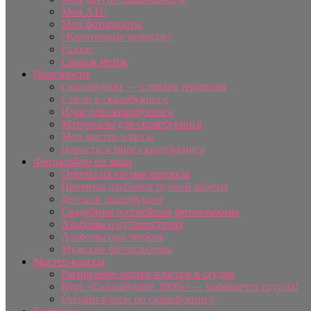
Мои АТС
Мои фотоработы
«Креативные новости»
Разное
Список меток
Полезности
Скрапбукинг — словарь терминов
Стили в скрапбукинге
Идеи для скрапбукинга
Материалы для скрапбукинга
Мои мастер-классы
Новости в мире скрапбукинга
Фотоальбом на заказ
Ответы на частые вопросы
Примеры альбомов ручной работы
Детский скрапбукинг
Свадебные и семейные фотоальбомы
Альбомы о путешествиях
Альбомы про любовь
Мужские фотоальбомы
Мастер-классы
Расписание мастер-классов в студии
Курс «Скрапбукинг 100%» — набирается группа!
Онлайн-курсы по скрапбукингу