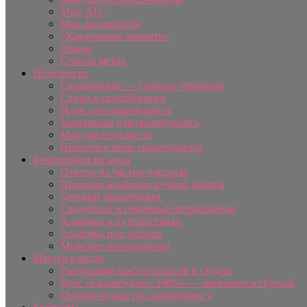
Мои АТС
Мои фотоработы
«Креативные новости»
Разное
Список меток
Полезности
Скрапбукинг — словарь терминов
Стили в скрапбукинге
Идеи для скрапбукинга
Материалы для скрапбукинга
Мои мастер-классы
Новости в мире скрапбукинга
Фотоальбом на заказ
Ответы на частые вопросы
Примеры альбомов ручной работы
Детский скрапбукинг
Свадебные и семейные фотоальбомы
Альбомы о путешествиях
Альбомы про любовь
Мужские фотоальбомы
Мастер-классы
Расписание мастер-классов в студии
Курс «Скрапбукинг 100%» — набирается группа!
Онлайн-курсы по скрапбукингу