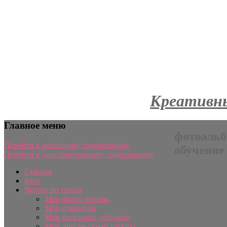
Креативны
Главное меню
фотоальб
Перейти к основному содержимому
обучение
Перейти к дополнительному содержимому
Главная
Блог
Читать по темам
Мои фотоальбомы
Мои открытки
Мои блокноты, обложки
Мои другие скрап-работы