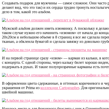
Создавать подарок для мужчины — самое сложное. Они часто 
делают вид, что это так) и их сердца трудно тронуть ностальг
дело в том, какой это альбом.
Мужской альбом должен иметь изюминку. А поскольку я делаю 
таком случае нужно его начинить «изюмом» от начала до конца
20х20см и небольшом объеме в 8 страниц я все же сделала пере
тканью, а обклеила бумагой и сделала завязку из довольно груб
И на первой странице сразу «изюм» — карман из кальки, в ко
с концерта. С одной стороны, через кальку билет хорошо виден
подержать в руках. И такие полупрозрачные карманы есть почт
В оформлении цвета сдержанные, в оттенках коричневого и черн
украшения от Prima из
коллекции Cartographer
. Для оригинальн
швейной машинке.
Нашлось место и для бумажного браслета с шоу в Олимпийском