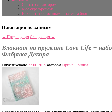
Контакты
Связаться с автором
Мое скрап-резюме
Как стать постоянным читателем блога
Навигация по записям
←
Предыдущая
Следующая
→
Блокнот на пружине Love Life + набо
Фабрика Декора
Опубликовано
27.06.2015
автором
Ирина Фонина