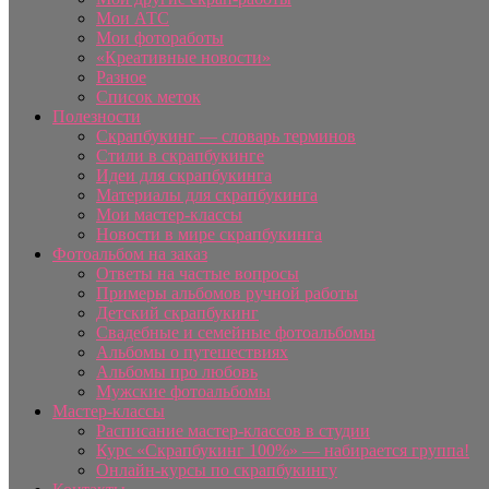
Мои АТС
Мои фотоработы
«Креативные новости»
Разное
Список меток
Полезности
Скрапбукинг — словарь терминов
Стили в скрапбукинге
Идеи для скрапбукинга
Материалы для скрапбукинга
Мои мастер-классы
Новости в мире скрапбукинга
Фотоальбом на заказ
Ответы на частые вопросы
Примеры альбомов ручной работы
Детский скрапбукинг
Свадебные и семейные фотоальбомы
Альбомы о путешествиях
Альбомы про любовь
Мужские фотоальбомы
Мастер-классы
Расписание мастер-классов в студии
Курс «Скрапбукинг 100%» — набирается группа!
Онлайн-курсы по скрапбукингу