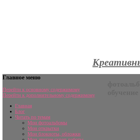
Креативны
Главное меню
фотоальб
Перейти к основному содержимому
обучение
Перейти к дополнительному содержимому
Главная
Блог
Читать по темам
Мои фотоальбомы
Мои открытки
Мои блокноты, обложки
Мои другие скрап-работы