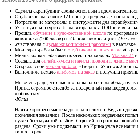
Сделала скрапбукинг своим основным видом деятельнос
Опубликовала в блоге 121 пост (в среднем 2,3 поста в не
Потратила на материалы и инструменты для скрапбукинга
Участвуя в конкурсах, была выбрана в 7 ТОПов и выигра
Прошла
обучение в художественной школе
по программам
живопись» (200 часов) и «Основы композиции» (30 часов
Участвовала с
двумя живописными работами
в выставке
Мои скрап-работы были
опубликованы в журнале
«Скрап
Меня с моими работами показали на каналах
Москва 24
Создала два
онлайн-курса и начала проводить живые мас
Открыла свой
челлендж-блог
«Творить. Учиться. Любить
Выполнила немало
альбомов на заказ
и получила приятны
Мы очень рады, что именно наша пара стала обладателями
Ирина, огромное спасибо за подаренный нам шедевр, мы 
любоваться!
-Юлия
Найти хорошего мастера довольно сложно. Ведь он долже
пожелания заказчика. После нескольких неудачных попы
нужен был мужской альбом. Строгий, но раскрывающий 
раздела. Сроки уже поджимали, но Ирина учла все наши 
точно в срок.