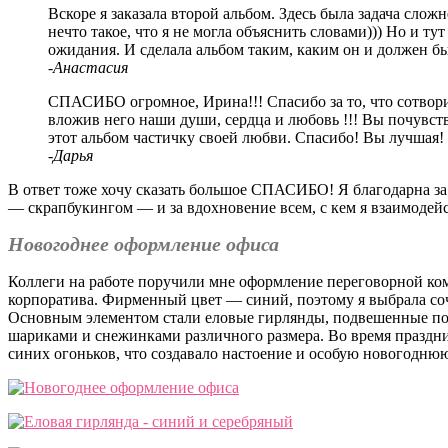
Вскоре я заказала второй альбом. Здесь была задача слож
нечто такое, что я не могла объяснить словами))) Но и т
ожидания. И сделала альбом таким, каким он и должен бы
-Анастасия
СПАСИБО огромное, Ирина!!! Спасибо за то, что сотвор
вложив него наши души, сердца и любовь !!! Вы почувст
этот альбом частичку своей любви. Спасибо! Вы лучшая!
-Дарья
В ответ тоже хочу сказать большое СПАСИБО! Я благодарна з
— скрапбукингом — и за вдохновение всем, с кем я взаимодейс
Новогоднее оформление офиса
Коллеги на работе поручили мне оформление переговорной ко
корпоратива. Фирменный цвет — синий, поэтому я выбрала соч
Основным элементом стали еловые гирлянды, подвешенные п
шариками и снежинками различного размера. Во время праздни
синих огоньков, что создавало настоение и особую новогоднюю