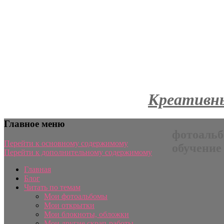
Креативны
Главное меню
фотоальб
Перейти к основному содержимому
обучение
Перейти к дополнительному содержимому
Главная
Блог
Читать по темам
Мои фотоальбомы
Мои открытки
Мои блокноты, обложки
Мои другие скрап-работы