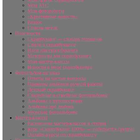
Мои АТС
Мои фотоработы
«Креативные новости»
Разное
Список меток
Полезности
Скрапбукинг — словарь терминов
Стили в скрапбукинге
Идеи для скрапбукинга
Материалы для скрапбукинга
Мои мастер-классы
Новости в мире скрапбукинга
Фотоальбом на заказ
Ответы на частые вопросы
Примеры альбомов ручной работы
Детский скрапбукинг
Свадебные и семейные фотоальбомы
Альбомы о путешествиях
Альбомы про любовь
Мужские фотоальбомы
Мастер-классы
Расписание мастер-классов в студии
Курс «Скрапбукинг 100%» — набирается группа!
Онлайн-курсы по скрапбукингу