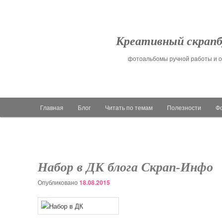
Креативный скрапб
фотоальбомы ручной работы и о
Главное меню
Главная
Блог
Читать по темам
Полезности
Ф
Перейти к основному содержимому
Перейти к дополнительному содержимому
Набор в ДК блога Скрап-Инфо
Опубликовано
18.08.2015