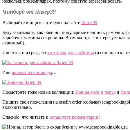
нескольких экземплярах, поэтому советую зарезервировать.
Чипборд от Лазер39
Выбирайте и ищите артикулы на сайте
Лазер39
.
Буду заказывать, как обычно, популярные надписи, рамочки, фи
коробочек мамины сокровища. Возможно, вас интересует кака
огромный).
Или что-то из раздела
заготовок для альбомов
(из пивного кар
Или
анкеры из чипборда
…
Посмотрите тоже новые коллекции:
Ловцы снов и перья
и
Инди
Пишите свои пожелания на емейл order (собачка) scrapbookingblo
включительно.
Спасибо, что читаете и
оставляете комментарии
!