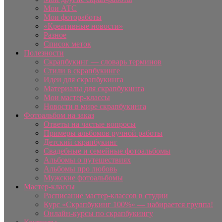
Мои АТС
Мои фотоработы
«Креативные новости»
Разное
Список меток
Полезности
Скрапбукинг — словарь терминов
Стили в скрапбукинге
Идеи для скрапбукинга
Материалы для скрапбукинга
Мои мастер-классы
Новости в мире скрапбукинга
Фотоальбом на заказ
Ответы на частые вопросы
Примеры альбомов ручной работы
Детский скрапбукинг
Свадебные и семейные фотоальбомы
Альбомы о путешествиях
Альбомы про любовь
Мужские фотоальбомы
Мастер-классы
Расписание мастер-классов в студии
Курс «Скрапбукинг 100%» — набирается группа!
Онлайн-курсы по скрапбукингу