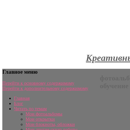
Креативны
Главное меню
фотоальб
Перейти к основному содержимому
обучение
Перейти к дополнительному содержимому
Главная
Блог
Читать по темам
Мои фотоальбомы
Мои открытки
Мои блокноты, обложки
Мои другие скрап-работы