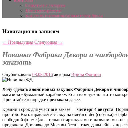
Контакты
Связаться с автором
Мое скрап-резюме
Как стать постоянным читателем блога
Навигация по записям
←
Предыдущая
Следующая
→
Новинки Фабрики Декора и чипбордо
заказать
Опубликовано
03.08.2016
автором
Ирина Фонина
Хочу сделать
анонс новых закупок Фабрики Декора и чипбор
магазина «Бумажный кораблик». Если вам нужно что-то конкре
Прочитайте о порядке предзаказа далее.
Крайний срок для участия в заказе —
четверг 4 августа
. Поря
простой. Вы отправляете заявку на емейл order (собачка) scrapb
свободной форме (желательно с артикулами и названиями товар
предзаказа. Доставка до Москвы бесплатная, дальнейшая перес