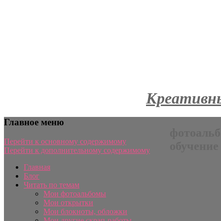
Креативны
Главное меню
фотоальб
Перейти к основному содержимому
обучение
Перейти к дополнительному содержимому
Главная
Блог
Читать по темам
Мои фотоальбомы
Мои открытки
Мои блокноты, обложки
Мои другие скрап-работы