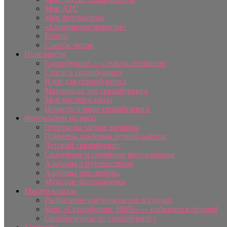
Мои АТС
Мои фотоработы
«Креативные новости»
Разное
Список меток
Полезности
Скрапбукинг — словарь терминов
Стили в скрапбукинге
Идеи для скрапбукинга
Материалы для скрапбукинга
Мои мастер-классы
Новости в мире скрапбукинга
Фотоальбом на заказ
Ответы на частые вопросы
Примеры альбомов ручной работы
Детский скрапбукинг
Свадебные и семейные фотоальбомы
Альбомы о путешествиях
Альбомы про любовь
Мужские фотоальбомы
Мастер-классы
Расписание мастер-классов в студии
Курс «Скрапбукинг 100%» — набирается группа!
Онлайн-курсы по скрапбукингу