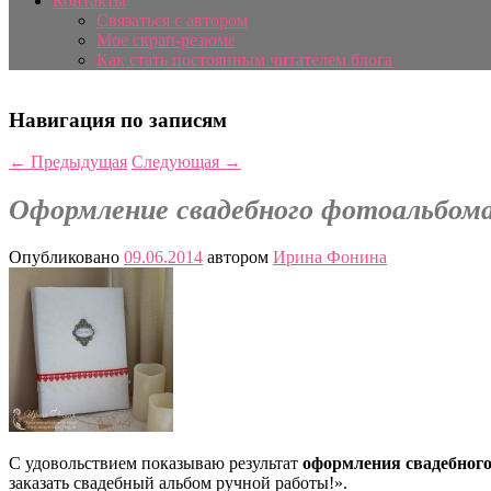
Контакты
Связаться с автором
Мое скрап-резюме
Как стать постоянным читателем блога
Навигация по записям
←
Предыдущая
Следующая
→
Оформление свадебного фотоальбом
Опубликовано
09.06.2014
автором
Ирина Фонина
С удовольствием показываю результат
оформления свадебног
заказать свадебный альбом ручной работы!».