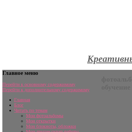
Креативны
Главное меню
фотоальб
Перейти к основному содержимому
обучение
Перейти к дополнительному содержимому
Главная
Блог
Читать по темам
Мои фотоальбомы
Мои открытки
Мои блокноты, обложки
Мои другие скрап-работы