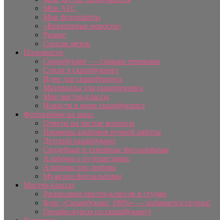
Мои АТС
Мои фотоработы
«Креативные новости»
Разное
Список меток
Полезности
Скрапбукинг — словарь терминов
Стили в скрапбукинге
Идеи для скрапбукинга
Материалы для скрапбукинга
Мои мастер-классы
Новости в мире скрапбукинга
Фотоальбом на заказ
Ответы на частые вопросы
Примеры альбомов ручной работы
Детский скрапбукинг
Свадебные и семейные фотоальбомы
Альбомы о путешествиях
Альбомы про любовь
Мужские фотоальбомы
Мастер-классы
Расписание мастер-классов в студии
Курс «Скрапбукинг 100%» — набирается группа!
Онлайн-курсы по скрапбукингу