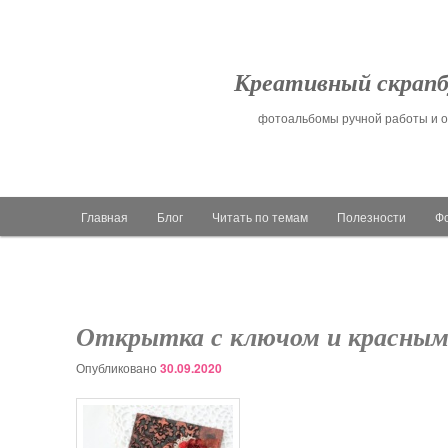
Креативный скрапб
фотоальбомы ручной работы и о
Главное меню
Главная
Блог
Читать по темам
Полезности
Ф
Перейти к основному содержимому
Перейти к дополнительному содержимому
Открытка с ключом и красным
Опубликовано
30.09.2020