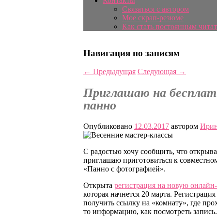
Контакты
Связаться с автором
Мое скрап-резюме
Как стать постоянным читат
Навигация по записям
←
Предыдущая
Следующая
→
Приглашаю на бесплат
панно
Опубликовано
12.03.2017
автором
Ирин
С радостью хочу сообщить, что открыв
приглашаю приготовиться к совместном
«Панно с фотографией».
Открыта
регистрация на новую онлай
которая начнется 20 марта. Регистрация
получить ссылку на «комнату», где про
то информацию, как посмотреть запись.