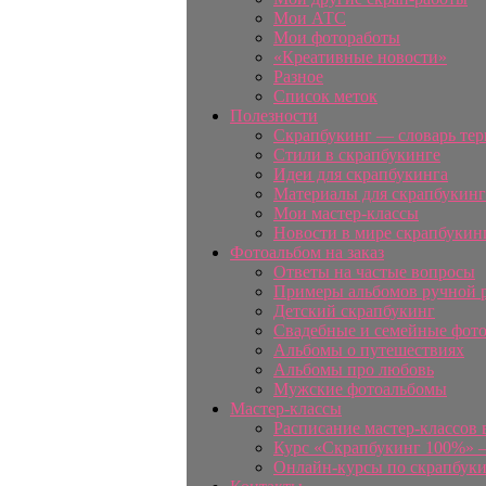
Мои АТС
Мои фотоработы
«Креативные новости»
Разное
Список меток
Полезности
Скрапбукинг — словарь те
Стили в скрапбукинге
Идеи для скрапбукинга
Материалы для скрапбукинг
Мои мастер-классы
Новости в мире скрапбукин
Фотоальбом на заказ
Ответы на частые вопросы
Примеры альбомов ручной 
Детский скрапбукинг
Свадебные и семейные фот
Альбомы о путешествиях
Альбомы про любовь
Мужские фотоальбомы
Мастер-классы
Расписание мастер-классов 
Курс «Скрапбукинг 100%» —
Онлайн-курсы по скрапбук