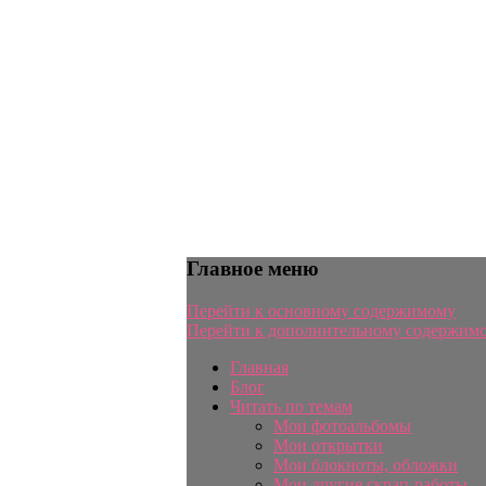
Главное меню
Перейти к основному содержимому
Перейти к дополнительному содержим
Главная
Блог
Читать по темам
Мои фотоальбомы
Мои открытки
Мои блокноты, обложки
Мои другие скрап-работы