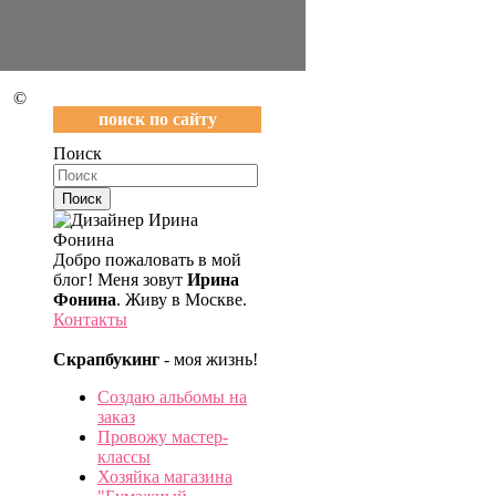
©
поиск по сайту
Поиск
Добро пожаловать в мой
блог! Меня зовут
Ирина
Фонина
. Живу в Москве.
Контакты
Скрапбукинг
- моя жизнь!
Создаю альбомы на
заказ
Провожу мастер-
классы
Хозяйка магазина