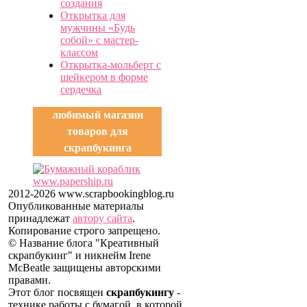
создания
Открытка для
мужчины «Будь
собой» с мастер-
классом
Открытка-мольберт с
шейкером в форме
сердечка
любимый магазин
товаров для
скрапбукинга
2012-2026 www.scrapbookingblog.ru
Опубликованные материалы
принадлежат
автору сайта
.
Копирование строго запрещено.
© Название блога "Креативный
скрапбукинг" и никнейм Irene
McBeatle защищены авторскими
правами.
Этот блог посвящен
скрапбукингу
-
технике работы с бумагой, в которой