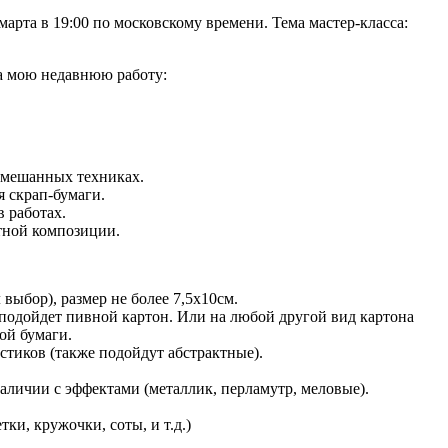
арта в 19:00 по московскому времени. Тема мастер-класса:
на мою недавнюю работу:
смешанных техниках.
я скрап-бумаги.
 работах.
тной композиции.
выбор), размер не более 7,5х10см.
 подойдет пивной картон. Или на любой другой вид картона
ой бумаги.
стиков (также подойдут абстрактные).
наличии с эффектами (металлик, перламутр, меловые).
ки, кружочки, соты, и т.д.)