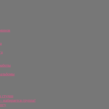
рминов
а
га
работы
оальбомы
в студии
 набирается группа!
ингу