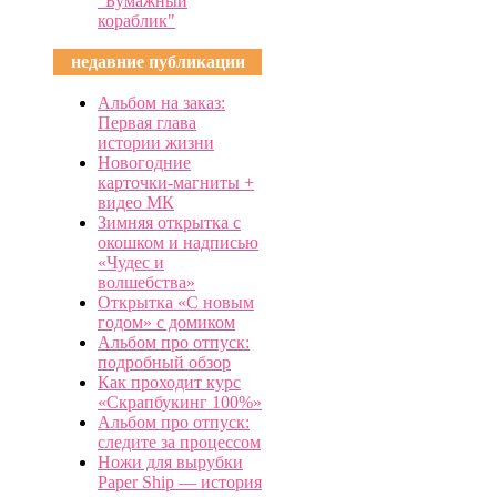
"Бумажный
кораблик"
недавние публикации
Альбом на заказ:
Первая глава
истории жизни
Новогодние
карточки-магниты +
видео МК
Зимняя открытка с
окошком и надписью
«Чудес и
волшебства»
Открытка «С новым
годом» с домиком
Альбом про отпуск:
подробный обзор
Как проходит курс
«Скрапбукинг 100%»
Альбом про отпуск:
следите за процессом
Ножи для вырубки
Paper Ship — история