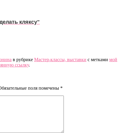
сделать кляксу"
онина
в рубрике
Мастер-классы, выставки
с метками
мой
оянную ссылку
.
Обязательные поля помечены
*