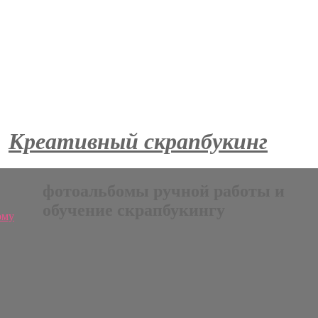
Креативный скрапбукинг
фотоальбомы ручной работы и
обучение скрапбукингу
ому