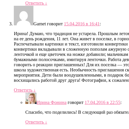
Ответить
↓
Garnet
говорит
15.04.2016 в 16:41
:
Ирина! Думаю, что традиция не устарела. Прошлым летом
на ее день рождения, 11 лет. Она живет в поселке, в горн
Распечатывали картинки и текст, изготовили конвертики
конвертики вкладывали в сложенную пополам ажурную с
ленточкой и еще цветочек на ножке добавили; мальчика
бумажными полосочками, имитируя ленточки. Работа дево
говорить о реакции приглашенных! Для их поселка — это 
школа художественная есть. Необычность приглашения ска
мероприятия. Дети были воодушевленными, в подарок б
восхищались работой друг друга! Фотографии, к сожален
Ответить
↓
Ирина Фонина
говорит
17.04.2016 в 22:55
:
Спасибо, что поделились! В следующий раз обязате
Ответить
↓