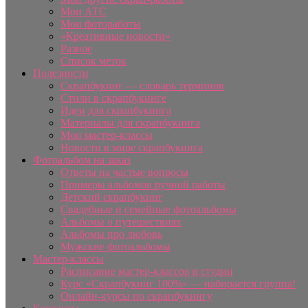
Мои АТС
Мои фотоработы
«Креативные новости»
Разное
Список меток
Полезности
Скрапбукинг — словарь терминов
Стили в скрапбукинге
Идеи для скрапбукинга
Материалы для скрапбукинга
Мои мастер-классы
Новости в мире скрапбукинга
Фотоальбом на заказ
Ответы на частые вопросы
Примеры альбомов ручной работы
Детский скрапбукинг
Свадебные и семейные фотоальбомы
Альбомы о путешествиях
Альбомы про любовь
Мужские фотоальбомы
Мастер-классы
Расписание мастер-классов в студии
Курс «Скрапбукинг 100%» — набирается группа!
Онлайн-курсы по скрапбукингу