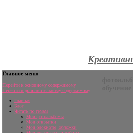
Креативны
Главное меню
фотоальб
Перейти к основному содержимому
обучение
Перейти к дополнительному содержимому
Главная
Блог
Читать по темам
Мои фотоальбомы
Мои открытки
Мои блокноты, обложки
Мои другие скрап-работы