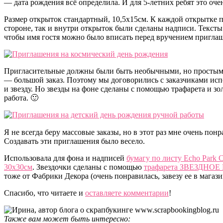
— дата рождения всё определила. И для 5-летних ребят это оче
Размер открыток стандартный, 10,5х15см. К каждой открытке п
стороне, так и внутри открыток были сделаны надписи. Тексты
чтобы имя гостя можно было вписать перед вручением пригла
Пригласительные должны были быть необычными, но простыми
— большой заказ. Поэтому мы договорились с заказчиками испо
и звезду. Но звезды на фоне сделаны с помощью трафарета и з
работа. 🙂
Я не всегда беру массовые заказы, но в этот раз мне очень пон
Создавать эти приглашения было весело.
Использовала для фона и надписей
бумагу по листу Echo Park 
30х30см
. Звездочки сделаны с помощью
трафарета ЗВЕЗДНОЕ
тоже от Фабрики Декора (очень понравилась, завезу ее в магаз
Спасибо, что читаете и
оставляете комментарии
!
Также вам может быть интересно: