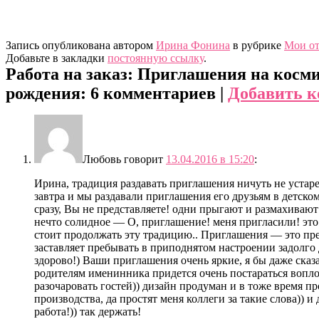
Запись опубликована автором
Ирина Фонина
в рубрике
Мои о
Добавьте в закладки
постоянную ссылку
.
Работа на заказ: Приглашения на косм
рождения
: 6 комментариев |
Добавить 
Любовь
говорит
13.04.2016 в 15:20
:
Ирина, традиция раздавать приглашения ничуть не устаре
завтра и мы раздавали приглашения его друзьям в детском
сразу, Вы не представляете! одни прыгают и размахиваю
нечто солидное — О, приглашение! меня пригласили! это 
стоит продолжать эту традицию.. Приглашения — это п
заставляет пребывать в приподнятом настроении задолго 
здорово!) Ваши приглашения очень яркие, я бы даже сказал
родителям именинника придется очень постараться вопло
разочаровать гостей)) дизайн продуман и в тоже время пр
производства, да простят меня коллеги за такие слова)) и
работа!)) так держать!