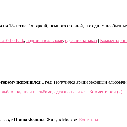
 на 18-летие
. Он яркий, немного озорной, и с одним необычны
га Echo Park
,
надписи в альбоме
,
сделано на заказ
|
Комментарии
оторому исполнился 1 год
. Получился яркий звездный альбомчи
 альбом
,
надписи в альбоме
,
сделано на заказ
|
Комментарии (
2
)
я зовут
Ирина Фонина
. Живу в Москве.
Контакты