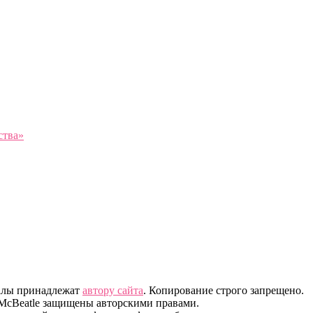
ства»
иалы принадлежат
автору сайта
. Копирование строго запрещено.
 McBeatle защищены авторскими правами.