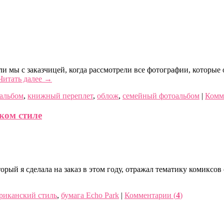
и мы с заказчицей, когда рассмотрели все фотографии, которые
Читать далее
→
 альбом
,
книжный переплет
,
облож
,
семейный фотоальбом
|
Комм
ком стиле
торый я сделала на заказ в этом году, отражал тематику комиксо
риканский стиль
,
бумага Echo Park
|
Комментарии (
4
)