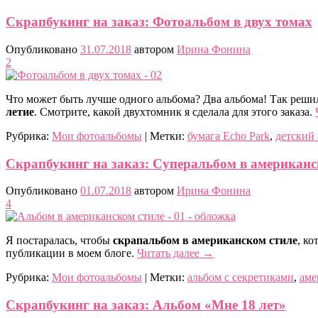
Скрапбукинг на заказ: Фотоальбом в двух томах
Опубликовано
31.07.2018
автором
Ирина Фонина
2
Что может быть лучше одного альбома? Два альбома! Так решил
летие
. Смотрите, какой двухтомник я сделала для этого заказа.
Рубрика:
Мои фотоальбомы
|
Метки:
бумага Echo Park
,
детский
Скрапбукинг на заказ: Суперальбом в американс
Опубликовано
01.07.2018
автором
Ирина Фонина
4
Я постаралась, чтобы
скрапальбом в американском стиле
, ко
публикации в моем блоге.
Читать далее
→
Рубрика:
Мои фотоальбомы
|
Метки:
альбом с секретиками
,
аме
Скрапбукинг на заказ: Альбом «Мне 18 лет»