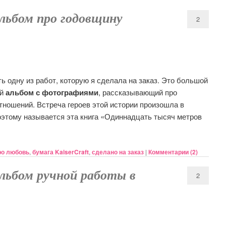
альбом про годовщину
2
ть одну из работ, которую я сделала на заказ. Это большой
ий
альбом с фотографиями
, рассказывающий про
тношений. Встреча героев этой истории произошла в
оэтому называется эта книга «Одиннадцать тысяч метров
ро любовь
,
бумага KaiserCraft
,
сделано на заказ
|
Комментарии (
2
)
альбом ручной работы в
2