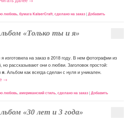
Читать далее
→
ро любовь
,
бумага KaiserCraft
,
сделано на заказ
|
Добавить
Альбом «Только ты и я»
я изготовила на заказ в 2018 году. В нем фотографии из
, но рассказывают они о любви. Заголовок простой:
 я
. Альбом как всегда сделан с нуля и уникален.
ее
→
ро любовь
,
американский стиль
,
сделано на заказ
|
Добавить
Альбом «30 лет и 3 года»