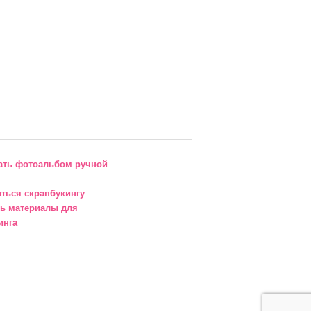
зать фотоальбом ручной
иться скрапбукингу
ть материалы для
инга