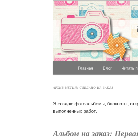
Главное меню
Главная
Блог
Читать 
Перейти к основному со
Перейти к дополнительн
АРХИВ МЕТКИ:
СДЕЛАНО НА ЗАКАЗ
Я создаю фотоальбомы, блокноты, откр
выполненных работ.
Альбом на заказ: Перв