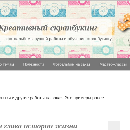
Креативный скрапбукинг
фотоальбомы ручной работы и обучение скрапбукингу
по темам
Полезности
Фотоальбом на заказ
Мастер-классы
держимому
ому содержимому
ытки и другие работы на заказ. Это примеры ранее
ая глава истории жизни