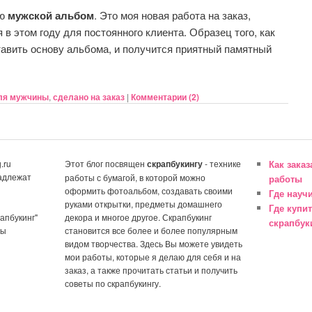
яю
мужской альбом
. Это моя новая работа на заказ,
 в этом году для постоянного клиента. Образец того, как
авить основу альбома, и получится приятный памятный
ля мужчины
,
сделано на заказ
|
Комментарии (
2
)
.ru
Этот блог посвящен
скрапбукингу
- технике
Как зака
адлежат
работы с бумагой, в которой можно
работы
оформить фотоальбом, создавать своими
Где науч
руками открытки, предметы домашнего
Где купи
апбукинг"
декора и многое другое. Скрапбукинг
скрапбук
ны
становится все более и более популярным
видом творчества. Здесь Вы можете увидеть
мои работы, которые я делаю для себя и на
заказ, а также прочитать статьи и получить
советы по скрапбукингу.