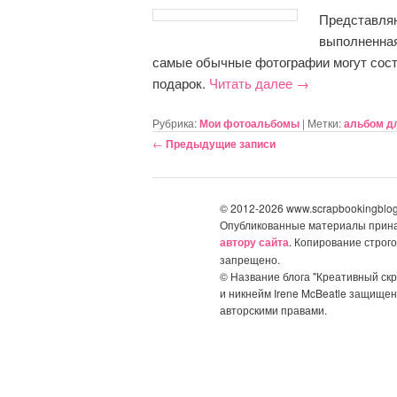
Представл
выполненная
самые обычные фотографии могут сост
подарок.
Читать далее
→
Рубрика:
Мои фотоальбомы
|
Метки:
альбом д
Навигация по записям
←
Предыдущие записи
© 2012-2026 www.scrapbookingblog
Опубликованные материалы прин
автору сайта
. Копирование строго
запрещено.
© Название блога "Креативный скр
и никнейм Irene McBeatle защище
авторскими правами.