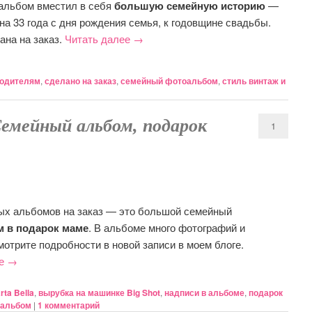
альбом вместил в себя
большую семейную историю
—
 на 33 года с дня рождения семья, к годовщине свадьбы.
ана на заказ.
Читать далее
→
родителям
,
сделано на заказ
,
семейный фотоальбом
,
стиль винтаж и
Семейный альбом, подарок
1
ых альбомов на заказ — это большой семейный
 в подарок маме
. В альбоме много фотографий и
мотрите подробности в новой записи в моем блоге.
ее
→
rta Bella
,
вырубка на машинке Big Shot
,
надписи в альбоме
,
подарок
оальбом
|
1
комментарий