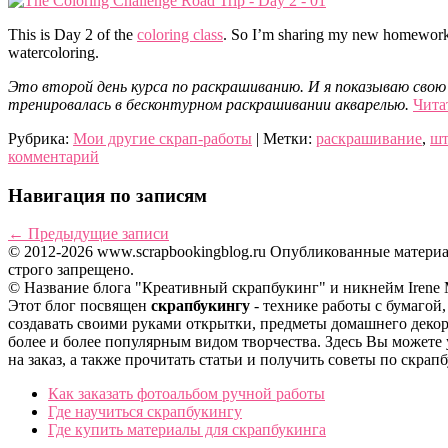
This is Day 2 of the
coloring class
. So I’m sharing my new homework.
watercoloring.
Это второй день курса по раскрашиванию. И я показываю свою
тренировалась в бесконтурном раскрашивании акварелью.
Чита
Рубрика:
Мои другие скрап-работы
|
Метки:
раскрашивание
,
шт
комментарий
Навигация по записям
←
Предыдущие записи
© 2012-2026 www.scrapbookingblog.ru Опубликованные матер
строго запрещено.
© Название блога "Креативный скрапбукинг" и никнейм Irene
Этот блог посвящен
скрапбукингу
- технике работы с бумагой
создавать своими руками открытки, предметы домашнего декор
более и более популярным видом творчества. Здесь Вы можете у
на заказ, а также прочитать статьи и получить советы по скрап
Как заказать фотоальбом ручной работы
Где научиться скрапбукингу
Где купить материалы для скрапбукинга