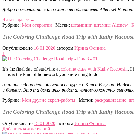
Добро пожаловать в блог-хоп преподавателей Altenew! В этот
Читать далее
→
Рубрика:
Мои открытки
|
Метки:
штампинг
,
штампы Altenew
|
К
The Coloring Challenge Road Trip with Kathy Racoos
Опубликовано
16.01.2020
автором
Ирина Фонина
1
It’s the final day of studying at
coloring class with Kathy Racoosin
. I
This is the kind of homework you are willing to do.
Это последний день обучения на курсе с Кейси Рекузин. Надеюс
и больше. Это та домашняя работа, которую хочется выполня
Рубрика:
Мои другие скрап-работы
|
Метки:
раскрашивание
,
шт
The Coloring Challenge Road Trip with Kathy Racoos
Опубликовано
15.01.2020
автором
Ирина Фонина
Добавить комментарий