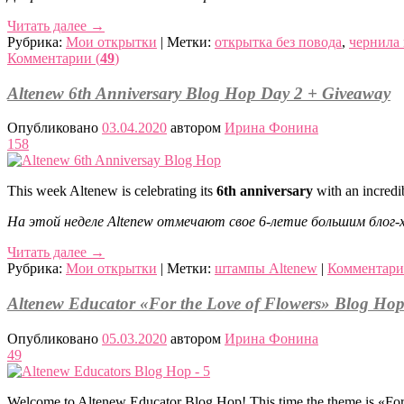
Читать далее
→
Рубрика:
Мои открытки
|
Метки:
открытка без повода
,
чернила
Комментарии (
49
)
Altenew 6th Anniversary Blog Hop Day 2 + Giveaway
Опубликовано
03.04.2020
автором
Ирина Фонина
158
This week Altenew is celebrating its
6th anniversary
with an incredi
На этой неделе Altenew отмечают свое 6-летие большим блог-х
Читать далее
→
Рубрика:
Мои открытки
|
Метки:
штампы Altenew
|
Комментари
Altenew Educator «For the Love of Flowers» Blog Hop
Опубликовано
05.03.2020
автором
Ирина Фонина
49
Welcome to Altenew Educator Blog Hop! This time the theme is «For 