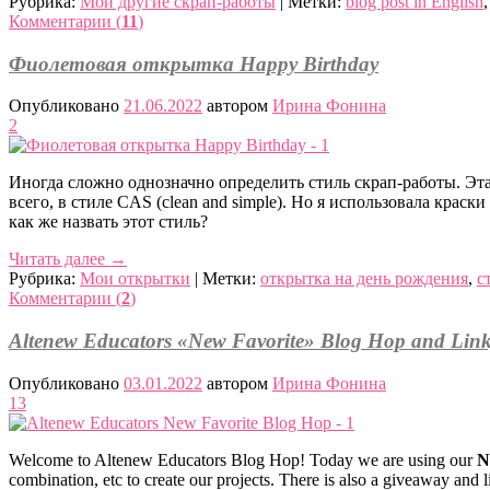
Рубрика:
Мои другие скрап-работы
|
Метки:
blog post in English
Комментарии (
11
)
Фиолетовая открытка Happy Birthday
Опубликовано
21.06.2022
автором
Ирина Фонина
2
Иногда сложно однозначно определить стиль скрап-работы. Эт
всего, в стиле CAS (clean and simple). Но я использовала краск
как же назвать этот стиль?
Читать далее
→
Рубрика:
Мои открытки
|
Метки:
открытка на день рождения
,
с
Комментарии (
2
)
Altenew Educators «New Favorite» Blog Hop and Link
Опубликовано
03.01.2022
автором
Ирина Фонина
13
Welcome to Altenew Educators Blog Hop! Today we are using our
N
combination, etc to create our projects. There is also a giveaway and 