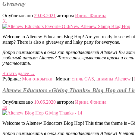
Giveaway
Опубликовано
29.03.2021
автором
Ирина Фонина
31
Welcome to Altenew Educators Blog Hop! Are you ready to see what 
stamp? There is also a giveaway and linky party for everyone.
Добро пожаловать в блог-хоп преподавателей Altenew! Вы гото
любимый штамп Altenew? Также разыгрываются призы и есть
участвовать.
Читать далее
→
Рубрика:
Мои открытки
|
Метки:
стиль CAS
,
штампы Altenew
|
Altenew Educators «Giving Thanks» Blog Hop and Lin
Опубликовано
10.06.2020
автором
Ирина Фонина
49
Welcome to Altenew Educators Blog Hop! This time the theme is «G
Добро пожаловать в блог-хоп преподавателей Altenew! В этот