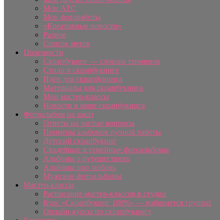
Мои АТС
Мои фотоработы
«Креативные новости»
Разное
Список меток
Полезности
Скрапбукинг — словарь терминов
Стили в скрапбукинге
Идеи для скрапбукинга
Материалы для скрапбукинга
Мои мастер-классы
Новости в мире скрапбукинга
Фотоальбом на заказ
Ответы на частые вопросы
Примеры альбомов ручной работы
Детский скрапбукинг
Свадебные и семейные фотоальбомы
Альбомы о путешествиях
Альбомы про любовь
Мужские фотоальбомы
Мастер-классы
Расписание мастер-классов в студии
Курс «Скрапбукинг 100%» — набирается группа!
Онлайн-курсы по скрапбукингу