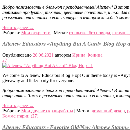
Добро пожаловать в блог-хоп преподавателей Altenew! В этот
любимые
продукты, техники, цветовые сочетания, и т.д. для
разыгрываются призы и есть конкурс, в котором каждый мож
Читать далее
→
Рубрика:
Мои открытки
|
Метки:
открытка без повода
,
штампы 
Altenew Educators «Anything But A Card» Blog Hop a
Опубликовано
28.06.2021
автором
Ирина Фонина
27
Welcome to Altenew Educators Blog Hop! Our theme today is «Anyth
giveaway and linky party for everyone.
Добро пожаловать в блог-хоп преподавателей Altenew! В этот
открытки». Также разыгрываются призы и есть линки, в ко
Читать далее
→
Рубрика:
Мои другие скрап-работы
|
Метки:
домашний декор
,
р
Комментарии (
27
)
Altenew Educators «Favorite Old/New Altenew Stamp»