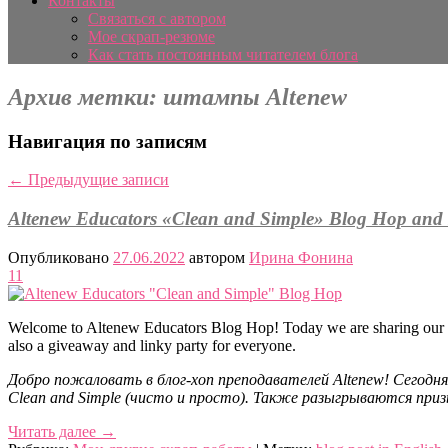
Контакты
Связаться с автором
Мое скрап-резюме
Как стать постоянным читателем блога
Архив метки:
штампы Altenew
Навигация по записям
←
Предыдущие записи
Altenew Educators «Clean and Simple» Blog Hop and 
Опубликовано
27.06.2022
автором
Ирина Фонина
11
Welcome to Altenew Educators Blog Hop! Today we are sharing our
also a giveaway and linky party for everyone.
Добро пожаловать в блог-хоп преподавателей Altenew! Сегодн
Clean and Simple (чисто и просто). Также разыгрываются призы
Читать далее
→