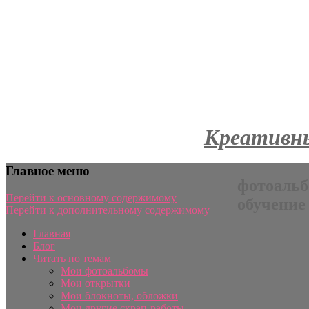
Креативны
Главное меню
фотоальб
Перейти к основному содержимому
обучение
Перейти к дополнительному содержимому
Главная
Блог
Читать по темам
Мои фотоальбомы
Мои открытки
Мои блокноты, обложки
Мои другие скрап-работы