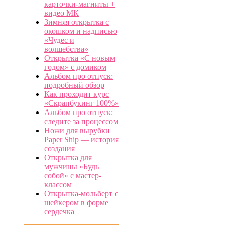
карточки-магниты +
видео МК
Зимняя открытка с
окошком и надписью
«Чудес и
волшебства»
Открытка «С новым
годом» с домиком
Альбом про отпуск:
подробный обзор
Как проходит курс
«Скрапбукинг 100%»
Альбом про отпуск:
следите за процессом
Ножи для вырубки
Paper Ship — история
создания
Открытка для
мужчины «Будь
собой» с мастер-
классом
Открытка-мольберт с
шейкером в форме
сердечка