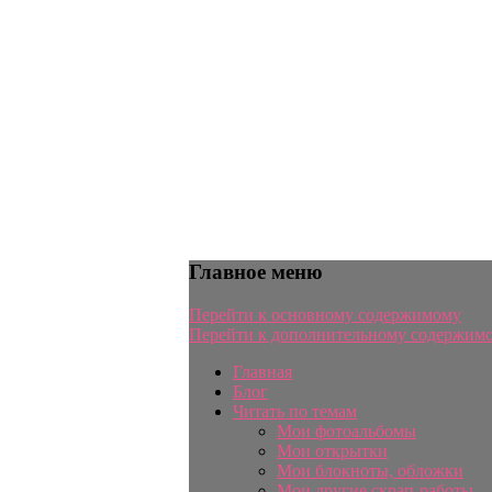
Главное меню
Перейти к основному содержимому
Перейти к дополнительному содержим
Главная
Блог
Читать по темам
Мои фотоальбомы
Мои открытки
Мои блокноты, обложки
Мои другие скрап-работы