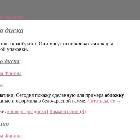
елем блога
я диска
иле скрапбукинг. Они могут использоваться как для
ной упаковки.
о диска
а Фонина
атики. Сегодня покажу сделанную для примера
обложку
тканью и оформила в бело-красной гамме.
Читать далее
→
ки:
конверт для диска
|
Комментарии (
3
)
кино
а Фонина