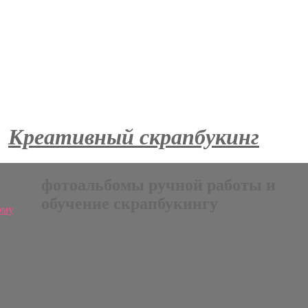
Креативный скрапбукинг
фотоальбомы ручной работы и
обучение скрапбукингу
ому