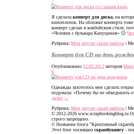
7
Я сделала
конверт для диска
, на кото
кинопленок. На обложке конверта тоже 
конверт сделан в ковбойском стиле, по
«Человек с бульвара Капуцинов» 🙂
Чит
Рубрика:
Мои другие скрап-работы
|
Ме
Конверт для CD на день рожде
Опубликовано
12.05.2012
автором
Ирин
6
Однажды захотелось мне сделать открыт
подумала: «Почему бы не объединить о
далее
→
Рубрика:
Мои другие скрап-работы
|
Ме
© 2012-2026 www.scrapbookingblog.ru
строго запрещено.
© Название блога "Креативный скрапбу
Этот блог посвящен
скрапбукингу
- те