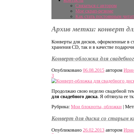
Контакты
Связаться с автором
Мое скрап-резюме
Как стать постоянным читат
Архив метки:
конверт дл
Конверты для дисков, оформленные в ст
хранения СD, так и в качестве подароч
Конверт-обложка для свадебног
Опубликовано
06.08.2015
автором
Ирин
3
Продолжаю свою неделю свадебной тем
для свадебного диска
. Я обтянула ее 
Рубрика:
Мои блокноты, обложки
|
Мет
Конверт для диска со старым 
Опубликовано
26.02.2013
автором
Ирин