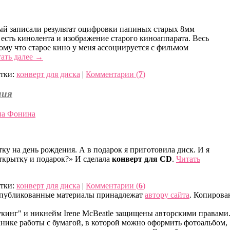
рый записали результат оцифровки папиных старых 8мм
есть кинолента и изображение старого киноаппарата. Весь
тому что старое кино у меня ассоциируется с фильмом
ать далее
→
тки:
конверт для диска
|
Комментарии (
7
)
ния
а Фонина
ку на день рождения. А в подарок я приготовила диск. И я
ткрытку и подарок?» И сделала
конверт для CD
.
Читать
тки:
конверт для диска
|
Комментарии (
6
)
 Опубликованные материалы принадлежат
автору сайта
. Копирова
кинг" и никнейм Irene McBeatle защищены авторскими правами
хнике работы с бумагой, в которой можно оформить фотоальбом,