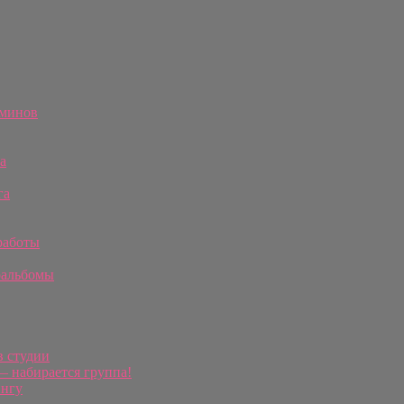
рминов
а
га
работы
оальбомы
в студии
 набирается группа!
ингу