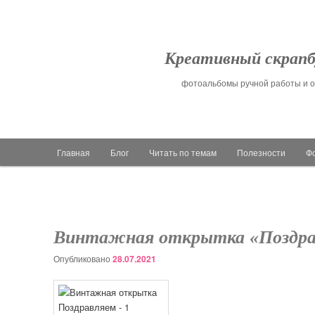
Креативный скрапб
фотоальбомы ручной работы и о
Главное меню
Главная
Блог
Читать по темам
Полезности
Ф
Перейти к основному содержимому
Перейти к дополнительному содержимому
Винтажная открытка «Поздра
Опубликовано
28.07.2021