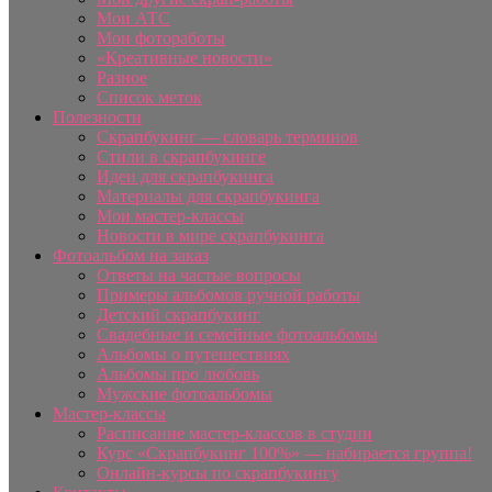
Мои АТС
Мои фотоработы
«Креативные новости»
Разное
Список меток
Полезности
Скрапбукинг — словарь терминов
Стили в скрапбукинге
Идеи для скрапбукинга
Материалы для скрапбукинга
Мои мастер-классы
Новости в мире скрапбукинга
Фотоальбом на заказ
Ответы на частые вопросы
Примеры альбомов ручной работы
Детский скрапбукинг
Свадебные и семейные фотоальбомы
Альбомы о путешествиях
Альбомы про любовь
Мужские фотоальбомы
Мастер-классы
Расписание мастер-классов в студии
Курс «Скрапбукинг 100%» — набирается группа!
Онлайн-курсы по скрапбукингу