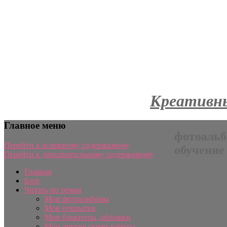
Креативны
Главное меню
фотоальб
Перейти к основному содержимому
обучение
Перейти к дополнительному содержимому
Главная
Блог
Читать по темам
Мои фотоальбомы
Мои открытки
Мои блокноты, обложки
Мои другие скрап-работы