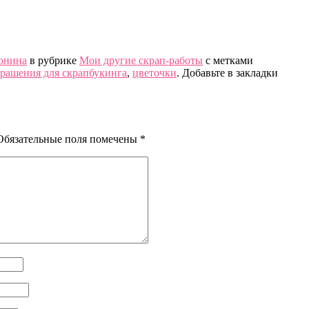
онина
в рубрике
Мои другие скрап-работы
с метками
рашения для скрапбукинга
,
цветочки
. Добавьте в закладки
Обязательные поля помечены
*