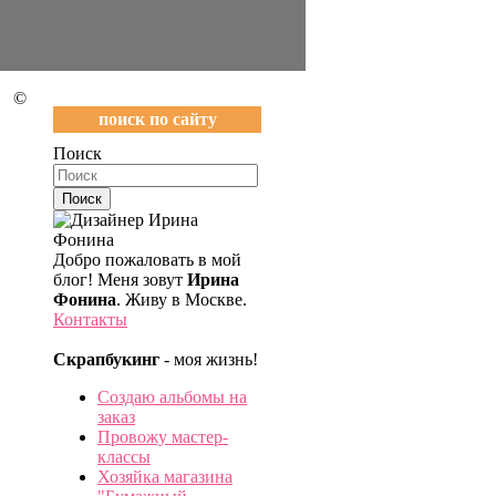
©
поиск по сайту
Поиск
Добро пожаловать в мой
блог! Меня зовут
Ирина
Фонина
. Живу в Москве.
Контакты
Скрапбукинг
- моя жизнь!
Создаю альбомы на
заказ
Провожу мастер-
классы
Хозяйка магазина