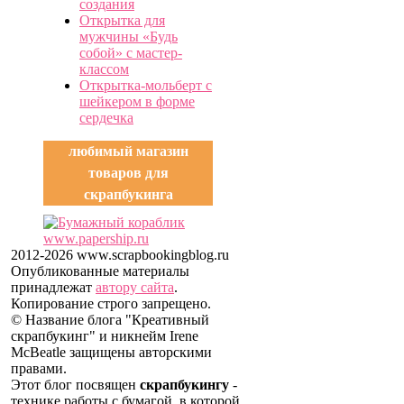
создания
Открытка для
мужчины «Будь
собой» с мастер-
классом
Открытка-мольберт с
шейкером в форме
сердечка
любимый магазин
товаров для
скрапбукинга
2012-2026 www.scrapbookingblog.ru
Опубликованные материалы
принадлежат
автору сайта
.
Копирование строго запрещено.
© Название блога "Креативный
скрапбукинг" и никнейм Irene
McBeatle защищены авторскими
правами.
Этот блог посвящен
скрапбукингу
-
технике работы с бумагой, в которой