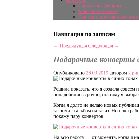
Контакты
Связаться с автором
Мое скрап-резюме
Как стать постоянным читат
Навигация по записям
←
Предыдущая
Следующая
→
Подарочные конверты 
Опубликовано
26.03.2019
автором
Ирин
Решила показать, что я создала совсем 
понадобились срочно, поэтому я выбра
Когда я долго не делаю новых публикац
закончила альбом на заказ. Но пока рабо
покажу пару конвертов.
На всю работу — от момента, когда я н