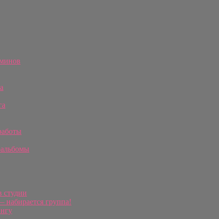
рминов
а
га
работы
оальбомы
в студии
 набирается группа!
ингу