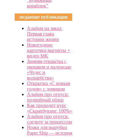
"Бумажный
кораблик"
недавние публикации
Альбом на заказ:
Первая глава
истории жизни
Новогодние
карточки-магниты +
видео МК
Зимняя открытка с
окошком и надписью
«Чудес и
волшебства»
Открытка «С новым
годом» с домиком
Альбом про отпуск:
подробный обзор
Как проходит курс
«Скрапбукинг 100%»
Альбом про отпуск:
следите за процессом
Ножи для вырубки
Paper Ship — история