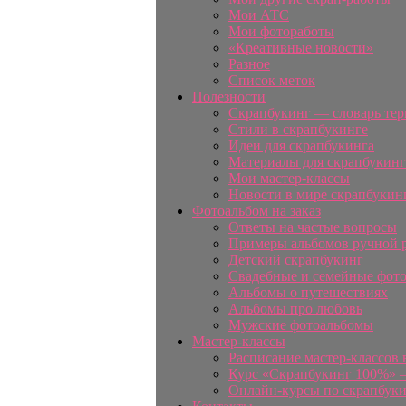
Мои АТС
Мои фотоработы
«Креативные новости»
Разное
Список меток
Полезности
Скрапбукинг — словарь те
Стили в скрапбукинге
Идеи для скрапбукинга
Материалы для скрапбукинг
Мои мастер-классы
Новости в мире скрапбукин
Фотоальбом на заказ
Ответы на частые вопросы
Примеры альбомов ручной 
Детский скрапбукинг
Свадебные и семейные фот
Альбомы о путешествиях
Альбомы про любовь
Мужские фотоальбомы
Мастер-классы
Расписание мастер-классов 
Курс «Скрапбукинг 100%» —
Онлайн-курсы по скрапбук