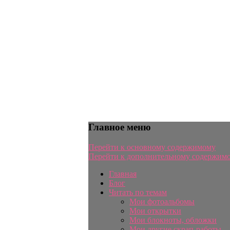
Главное меню
Перейти к основному содержимому
Перейти к дополнительному содержим
Главная
Блог
Читать по темам
Мои фотоальбомы
Мои открытки
Мои блокноты, обложки
Мои другие скрап-работы