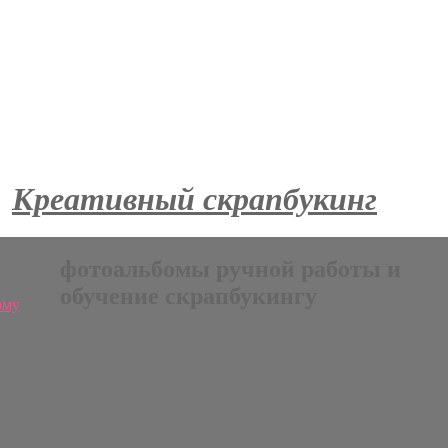
Креативный скрапбукинг
фотоальбомы ручной работы и
обучение скрапбукингу
ому