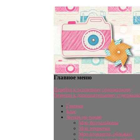
Главное меню
Перейти к основному содержимому
Перейти к дополнительному содержим
Главная
Блог
Читать по темам
Мои фотоальбомы
Мои открытки
Мои блокноты, обложки
Мои другие скрап-работы