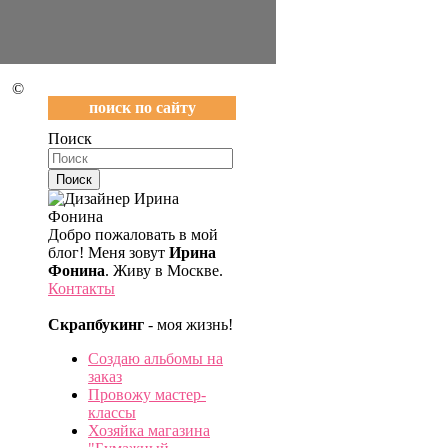
©
поиск по сайту
Поиск
Добро пожаловать в мой
блог! Меня зовут
Ирина
Фонина
. Живу в Москве.
Контакты
Скрапбукинг
- моя жизнь!
Создаю альбомы на
заказ
Провожу мастер-
классы
Хозяйка магазина