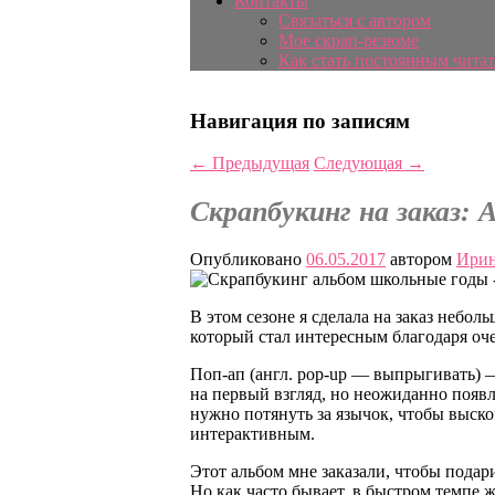
Контакты
Связаться с автором
Мое скрап-резюме
Как стать постоянным читат
Навигация по записям
←
Предыдущая
Следующая
→
Скрапбукинг на заказ: 
Опубликовано
06.05.2017
автором
Ирин
В этом сезоне я сделала на заказ небол
который стал интересным благодаря оч
Поп-ап (англ. pop-up — выпрыгивать) 
на первый взгляд, но неожиданно появл
нужно потянуть за язычок, чтобы выско
интерактивным.
Этот альбом мне заказали, чтобы подар
Но как часто бывает, в быстром темпе