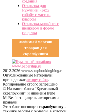
создания
Открытка для
мужчины «Будь
собой» с мастер-
классом
Открытка-мольберт с
шейкером в форме
сердечка
любимый магазин
товаров для
скрапбукинга
2012-2026 www.scrapbookingblog.ru
Опубликованные материалы
принадлежат
автору сайта
.
Копирование строго запрещено.
© Название блога "Креативный
скрапбукинг" и никнейм Irene
McBeatle защищены авторскими
правами.
Этот блог посвящен
скрапбукингу
-
технике работы с бумагой, в которой