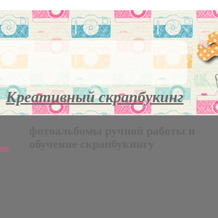
Креативный скрапбукинг
фотоальбомы ручной работы и
обучение скрапбукингу
ому