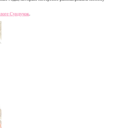
блоге Сундучок
.