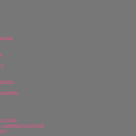
рминов
а
га
работы
оальбомы
в студии
 набирается группа!
ингу