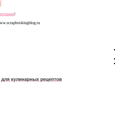
ментарии
!
т для кулинарных рецептов