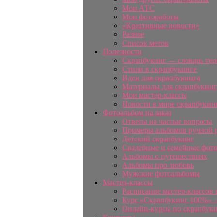
Мои АТС
Мои фотоработы
«Креативные новости»
Разное
Список меток
Полезности
Скрапбукинг — словарь те
Стили в скрапбукинге
Идеи для скрапбукинга
Материалы для скрапбукинг
Мои мастер-классы
Новости в мире скрапбукин
Фотоальбом на заказ
Ответы на частые вопросы
Примеры альбомов ручной 
Детский скрапбукинг
Свадебные и семейные фот
Альбомы о путешествиях
Альбомы про любовь
Мужские фотоальбомы
Мастер-классы
Расписание мастер-классов 
Курс «Скрапбукинг 100%» —
Онлайн-курсы по скрапбук