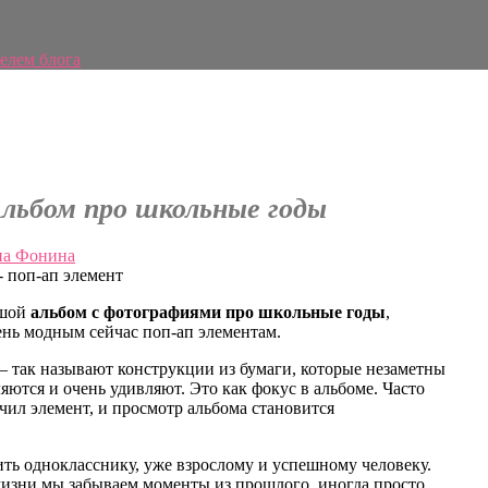
елем блога
Альбом про школьные годы
а Фонина
ьшой
альбом с фотографиями про школьные годы
,
ень модным сейчас поп-ап элементам.
— так называют конструкции из бумаги, которые незаметны
яются и очень удивляют. Это как фокус в альбоме. Часто
чил элемент, и просмотр альбома становится
ить однокласснику, уже взрослому и успешному человеку.
 жизни мы забываем моменты из прошлого, иногда просто