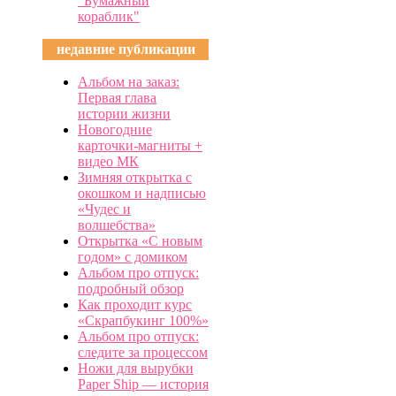
"Бумажный
кораблик"
недавние публикации
Альбом на заказ:
Первая глава
истории жизни
Новогодние
карточки-магниты +
видео МК
Зимняя открытка с
окошком и надписью
«Чудес и
волшебства»
Открытка «С новым
годом» с домиком
Альбом про отпуск:
подробный обзор
Как проходит курс
«Скрапбукинг 100%»
Альбом про отпуск:
следите за процессом
Ножи для вырубки
Paper Ship — история