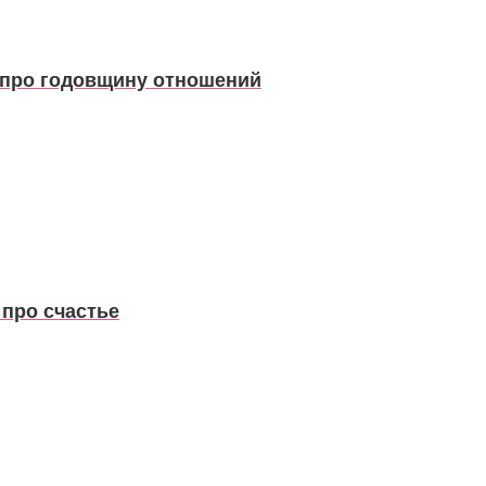
м про годовщину отношений
 про счастье